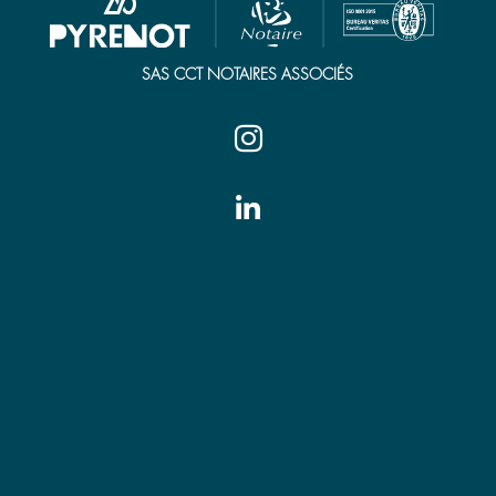
SAS CCT NOTAIRES ASSOCIÉS


Tarbes
7 place Jean Jaurès
65000 Tarbes
Tél. 05 62 44 21 00
tarbes@pyrenot.notaires.fr
Vic-en-Bigorre