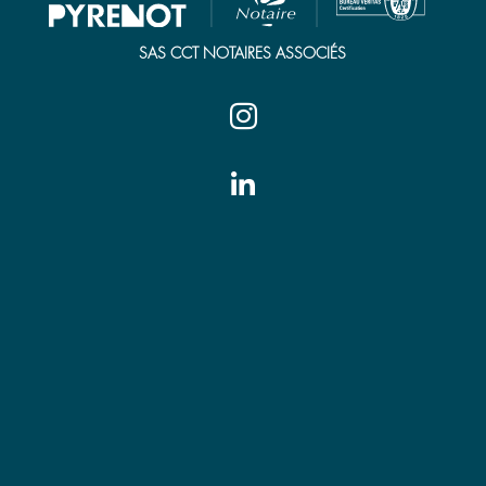
SAS CCT NOTAIRES ASSOCIÉS


Tarbes
7 place Jean Jaurès
65000 Tarbes
Tél. 05 62 44 21 00
tarbes@pyrenot.notaires.fr
Vic-en-Bigorre