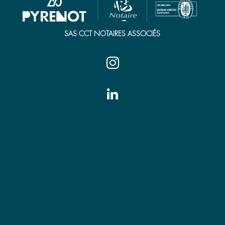
SAS CCT NOTAIRES ASSOCIÉS


Tarbes
7 place Jean Jaurès
65000 Tarbes
Tél. 05 62 44 21 00
tarbes@pyrenot.notaires.fr
Vic-en-Bigorre