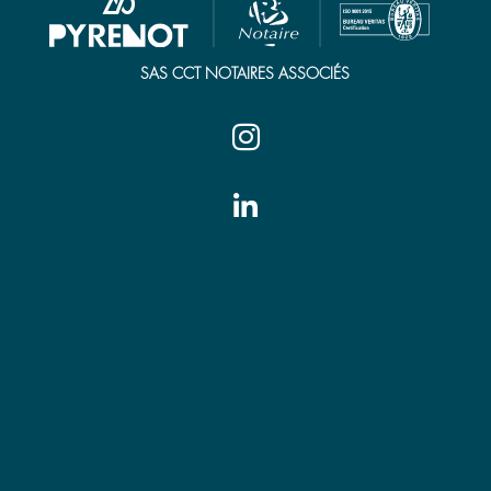
SAS CCT NOTAIRES ASSOCIÉS


Tarbes
7 place Jean Jaurès
65000 Tarbes
Tél. 05 62 44 21 00
tarbes@pyrenot.notaires.fr
Vic-en-Bigorre