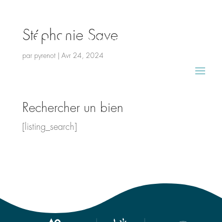
Stéphanie Save
par
pyrenot
|
Avr 24, 2024
Rechercher un bien
[listing_search]