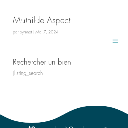
Mathilde Aspect
par
pyrenot
|
Mai 7, 2024
Rechercher un bien
[listing_search]