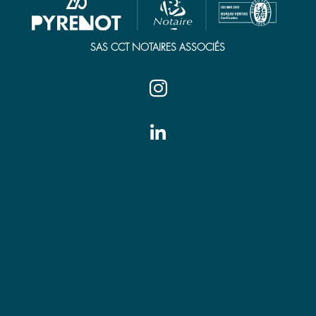
SAS CCT NOTAIRES ASSOCIÉS


Tarbes
7 place Jean Jaurès
65000 Tarbes
Tél. 05 62 44 21 00
tarbes@pyrenot.notaires.fr
Vic-en-Bigorre