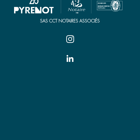
SAS CCT NOTAIRES ASSOCIÉS


Tarbes
7 place Jean Jaurès
65000 Tarbes
Tél. 05 62 44 21 00
tarbes@pyrenot.notaires.fr
Vic-en-Bigorre