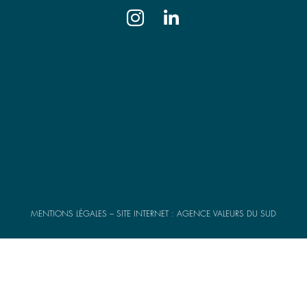


rre
Séméac
Pau
1A chemin Saint-Frai,
Bât. les 
re
65600 Séméac
Louis Sal
42
Tél. 05 32 11 18 67
64000 P
.fr
semeac@pyrenot.notaires.fr
Tél. 05 
pau@pyren
MENTIONS LÉGALES
– SITE INTERNET :
AGENCE VALEURS DU SUD