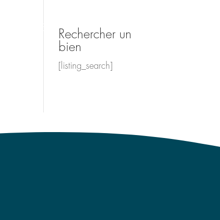
LES ÉTUDES
COMPÉTENCES
VALEURS
Rechercher un
bien
[listing_search]