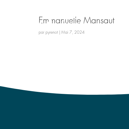
Emmanuelle Mansaut
par
pyrenot
|
Mai 7, 2024