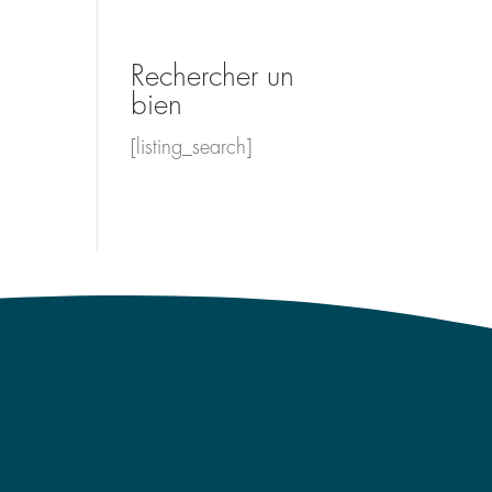
LES ÉTUDES
COMPÉTENCES
VALEURS
Rechercher un
bien
[listing_search]