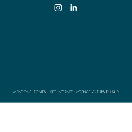


rre
Séméac
Pau
1A chemin Saint-Frai,
Bât. les 
re
65600 Séméac
Louis Sal
42
Tél. 05 32 11 18 67
64000 P
.fr
semeac@pyrenot.notaires.fr
Tél. 05 
pau@pyren
MENTIONS LÉGALES
– SITE INTERNET :
AGENCE VALEURS DU SUD