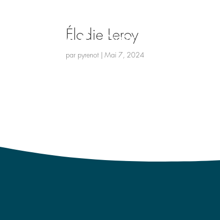
Élodie Leroy
par
pyrenot
|
Mai 7, 2024