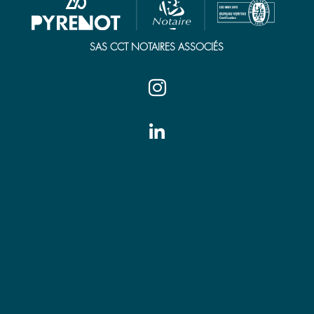
SAS CCT NOTAIRES ASSOCIÉS


Tarbes
7 place Jean Jaurès
65000 Tarbes
Tél. 05 62 44 21 00
tarbes@pyrenot.notaires.fr
Vic-en-Bigorre